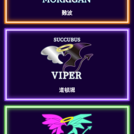
難波
道頓堀