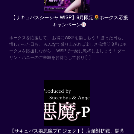
【サキュバスシーシャ WISP】8月限定
ホークス応援
キャンペーン
ホークスを応援して、 お得にWISPを楽しもう！ 勝った日も、
惜しかった日も、 みんなで盛り上がれば楽しさ倍増♡ 8月はホ
ークスを応援しながら、 WISPで一緒に乾杯しましょう！ ダー
リン・ハニーのご来城をお待ちしており […]
【サキュバス娘悪魔プロジェクト】店舗対抗戦、開幕＿