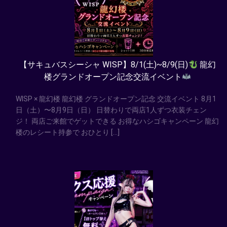
【サキュバスシーシャ WISP】8/1(土)~8/9(日)
龍幻
楼グランドオープン記念交流イベント
WISP × 龍幻楼 龍幻楼 グランドオープン記念 交流イベント 8月1
日（土）〜8月9日（日） 日替わりで両店1人ずつ衣装チェン
ジ！ 両店ご来館でゲットできる お得なハシゴキャンペーン 龍幻
楼のレシート持参で おひとり […]