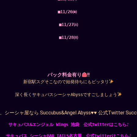
■11/26㈮ 
■11/27㈯
■11/28㈰
パック料金有り
!!
新宿駅スグそこなので始発待ちにもピッタリ
深く長くサキュバスシーシャAbyssですごしましょう
、シーシャ屋なら
Succubus&Angel Abyss♥️♥️
公式Twitter
Succ
サキュバス&エンジェル Wings 池袋　公式twitterはこちら♪
サキュバス シーシャBAR TAILS名古屋　公式twitterはこちら♪