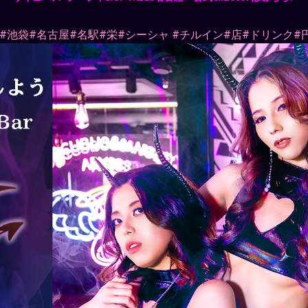
#池袋#名古屋#名駅#栄#シーシャ
#チルイン#店#ドリンク#