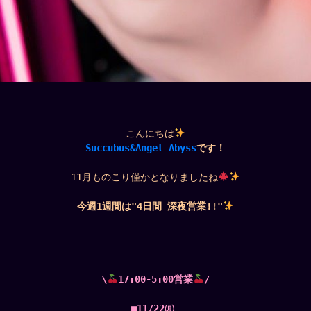
こんにちは
Succubus&Angel Abyss
です！
11月ものこり僅かとなりましたね
今週1週間は"4日間 深夜営業!!"
\
17:00-5:00営業
/
■11/22㈪ 