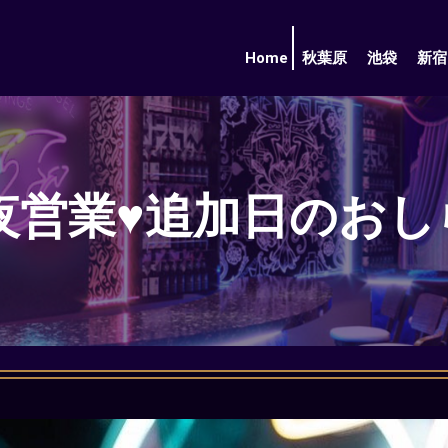
Home
秋葉原
池袋
新宿
夜営業
♥️
追加日のおしら