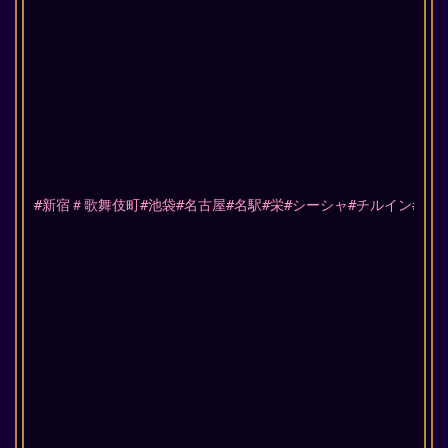
#新宿＃歌舞伎町#池袋#名古屋#名駅#栄#シーシャ#チルイン#店#