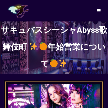
サキュバスシーシャAbyss歌
舞伎町
年始営業につい
て