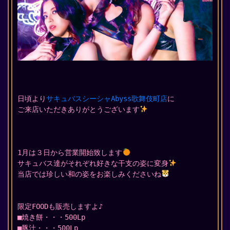
日頃より
サキュバスシーシャAbyss歌舞伎町店
に
ご来店いただきありがとうございます
1月は３日から営業開始致します
サキュバス達がそれぞれ好きな干支の姿に変身
当店では珍しい和の姿をお楽しみくださいね
限定FOODも販売しますよ♪
■焼き餅・・・500Lp
■豚汁・・・500Lp