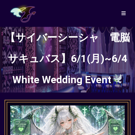
【サイバーシーシャ 電脳
サキュバス】6/1(月)~6/4
White Wedding Event