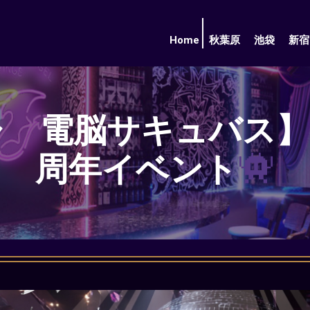
Home
秋葉原
池袋
新宿
 電脳サキュバス】5/
周年イベント