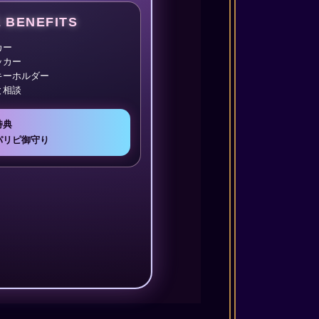
 BENEFITS
カー
ッカー
キーホルダー
と相談
特典
パリピ御守り