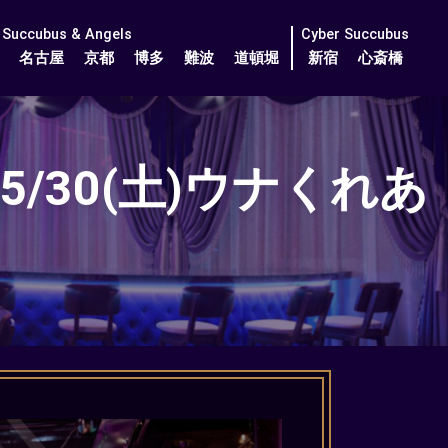
Succubus & Angels
Cyber Succubus
名古屋
京都
博多
難波
道頓堀
新宿
心斎橋
30(土)ウナくれあ