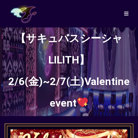
【サキュバスシーシャ
LILITH】
2/6(金)~2/7(土)Valentine
event