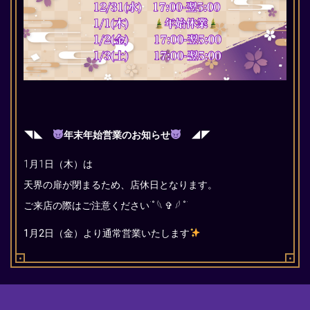
◥◣
年末年始営業のお知らせ
◢◤
1月1日（木）は
天界の扉が閉まるため、店休日
となります。
ご来店の際はご注意ください˙˚ 𓆩 ✞ 𓆪 ˚˙
1月2日（金）より通常営業
いたします