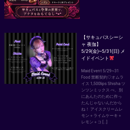
【サキュバスシーシ
ャ 夜伽】
5/29(金)~5/31(日) メ
イドイベント
Maid Event 5/29~31
Food 禁断契約♡オムラ
イス 1,500lips Shisha ツ
ンツンミックス べ、別
にあんたのために作っ
たんじゃないんだから
ね！ アイスクリームレ
モン＋ライムケーキ＋
レモン＋コ […]