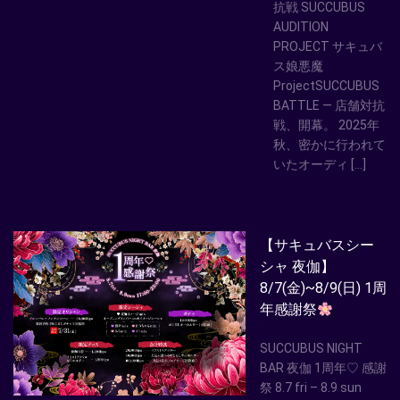
抗戦 SUCCUBUS
AUDITION
PROJECT サキュバ
ス娘悪魔
ProjectSUCCUBUS
BATTLE — 店舗対抗
戦、開幕。 2025年
秋、密かに行われて
いたオーディ […]
【サキュバスシー
シャ 夜伽】
8/7(金)~8/9(日) 1周
年感謝祭
SUCCUBUS NIGHT
BAR 夜伽 1周年♡ 感謝
祭 8.7 fri – 8.9 sun