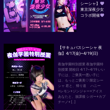
シーシャ】
東京深夜少女
コラボ開催
【サキュバスシーシャ 夜
伽】4/17(金)~4/19(日)
夜伽学園特別授業 夜伽学園特
別授業 開校日 4/17~4/19 いい
子には、ご褒美•••悪い子に
は、もっとご褒美♡ 限定シー
シャ 君と、帰り道 ハニー
+レモン+ジンジャー+アイス
あなたと、放課後 シガー+カプ
チーノ+ […]