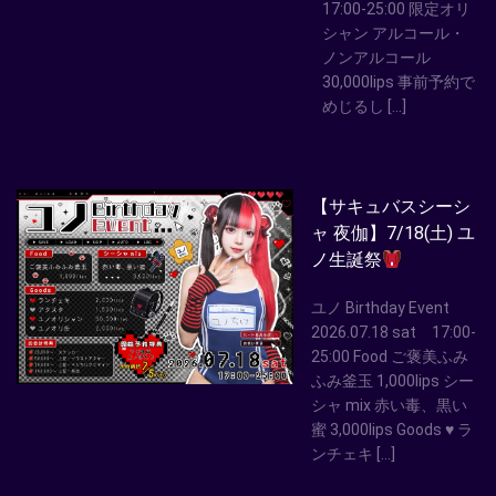
17:00-25:00 限定オリ
シャン アルコール・
ノンアルコール
30,000lips 事前予約で
めじるし […]
【サキュバスシーシ
ャ 夜伽】7/18(土) ユ
ノ生誕祭
ユノ Birthday Event
2026.07.18 sat 17:00-
25:00 Food ご褒美ふみ
ふみ釜玉 1,000lips シー
シャ mix 赤い毒、黒い
蜜 3,000lips Goods ♥ ラ
ンチェキ […]