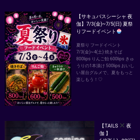
【サキュバスシーシャ 夜
伽】7/3(金)~7/5(日) 夏祭
りフードイベント
夏祭り フードイベント
7/3(金)~4(土) 焼きそば
800lips りんご飴 600lips きゅ
うりの1本漬け 500lips おいし
い屋台グルメで、夏をもっと
楽しもう！♡
【TAILS
夜
伽 】