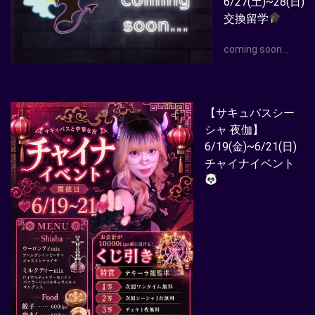
6/27(土)~28(日)
交換留学
coming soon…
【サキュバスシー
シャ 夜伽】
6/19(金)~6/21(日)
チャイナイベント