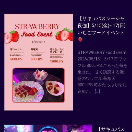
【サキュバスシーシャ
夜伽】5/15(金)~17(日)
いちごフードイベント
STRAWBERRY Food Event
2026/05/15 – 5/17 苺ワッ
フル 800LIPS ごろっと苺を
乗せた、 甘く誘惑する魅
惑のワッフル 苺寒天
800LIPS 苺をたっぷり閉じ
込めた、 […]
【サキュバス