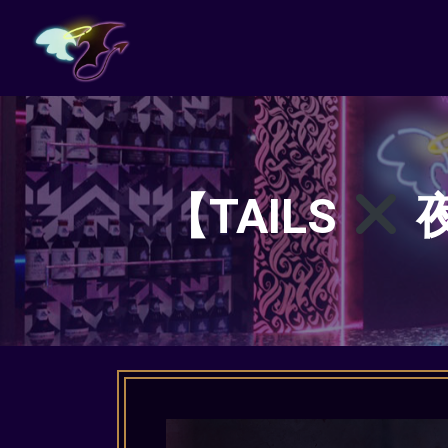
【TAILS
夜