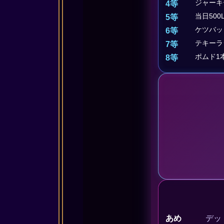
ジャーキ
4等
当日500L
5等
ケツバッ
6等
テキーラ
7等
ポムド1
8等
あめ
デッ