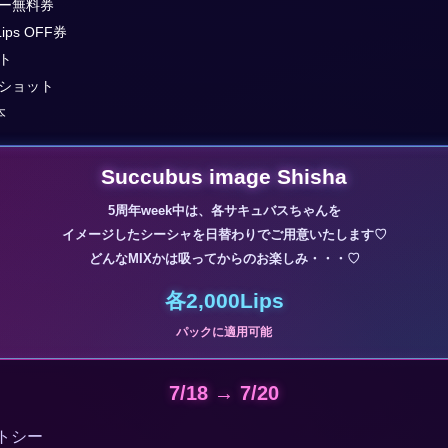
ー無料券
ips OFF券
ト
ショット
本
Succubus image Shisha
5周年week中は、各サキュバスちゃんを
イメージしたシーシャを日替わりでご用意いたします♡
どんなMIXかは吸ってからのお楽しみ・・・♡
各2,000Lips
パックに適用可能
7/18 → 7/20
トシー