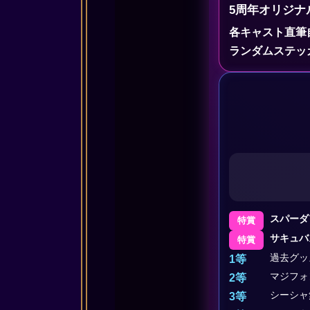
5周年オリジナ
各キャスト直筆
ランダムステッ
スパーダ
特賞
サキュバ
特賞
過去グッ
1等
マジフォ
2等
シーシャ
3等