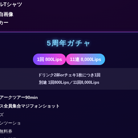
ルTシャツ
自画像
カー
5周年ガチャ
1回 800Lips
11連 8,000Lips
ドリンク2杯orチェキ1枚につき1回
別途 1回800Lips／11回8,000Lips
アークツアー90min
ス全員集合マジフォンショット
ズ
ンツーショ
無料券