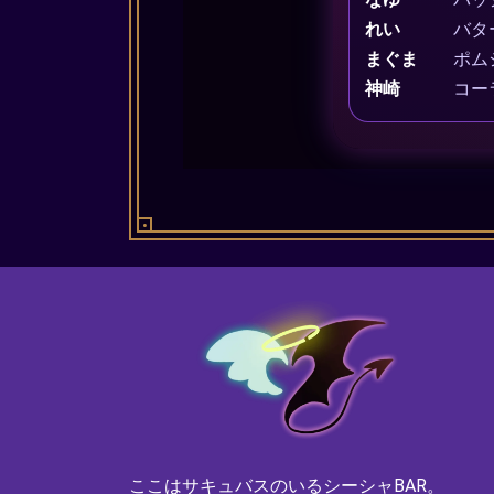
れい
バタ
まぐま
ポム
神崎
コー
ここはサキュバスのいるシーシャBAR。