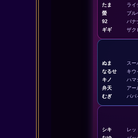
たま
ライ
螢
ブル
92
バナ
ギギ
ザク
ぬま
スー
なるせ
キウ
キノ
ハマ
弁天
アー
むぎ
パパ
シキ
レッ
なゆ
パッ