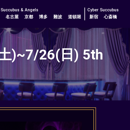
Succubus & Angels
Cyber Succubus
名古屋
京都
博多
難波
道頓堀
新宿
心斎橋
~7/26(日) 5th