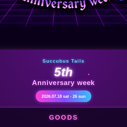
Succubus Tails
5th
Anniversary week
2026.07.18 sat - 26 sun
GOODS