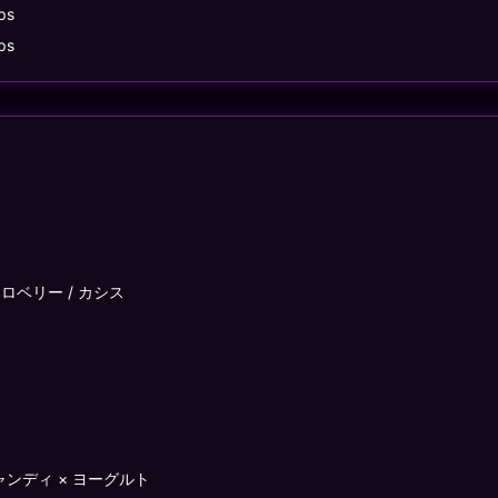
ps
ps
トロベリー / カシス
ャンディ × ヨーグルト