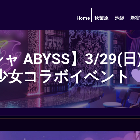
Home
秋葉原
池袋
新宿
BYSS】3/29(日)
少女コラボイベント