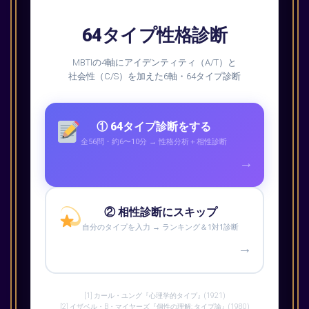
64タイプ性格診断
MBTIの4軸にアイデンティティ（A/T）と
社会性（C/S）を加えた6軸・64タイプ診断
① 64タイプ診断をする
全56問・約6〜10分 → 性格分析＋相性診断
→
② 相性診断にスキップ
自分のタイプを入力 → ランキング＆1対1診断
→
[1] カール・ユング『心理学的タイプ』(1921)
[2] イザベル・B・マイヤーズ『個性の理解: タイプ論』(1980)