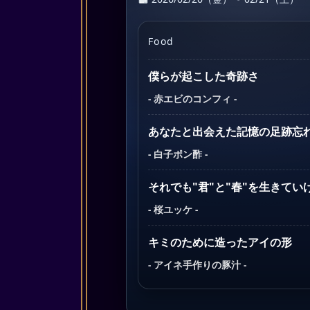
Food
僕らが起こした奇跡さ
- 赤エビのコンフィ -
あなたと出会えた記憶の足跡忘
- 白子ポン酢 -
それでも"君"と"春"を生きてい
- 桜ユッケ -
キミのために造ったアイの形
- アイネ手作りの豚汁 -