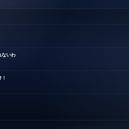
れないわ
け！