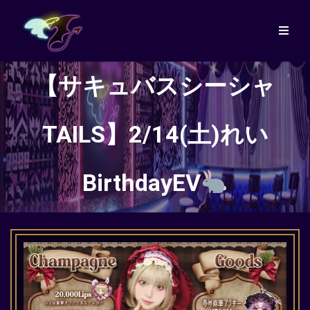
【サキュバスシーシャ
TAILS】2/14(土)れい
BirthdayEV