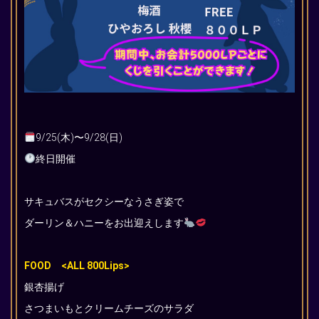
9/25(木)〜9/28(日)
終日開催
サキュバスがセクシーなうさぎ姿で
ダーリン＆ハニーをお出迎えします
FOOD <ALL 800Lips>
銀杏揚げ
さつまいもとクリームチーズのサラダ