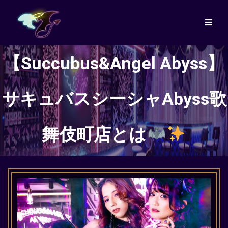
【Succubus&Angel Abyss】
サキュバスシーシャAbyss歌
舞伎町店とは